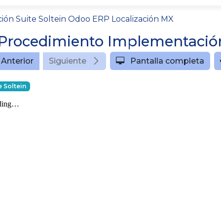
ón Suite Soltein Odoo ERP Localización MX
Anterior
Siguiente
Pantalla completa
e Soltein